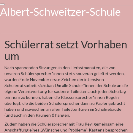
T
Albert-Schweitzer-Schule
o
g
g
l
e
Schülerrat setzt Vorhaben
Schülerrat
n
setzt
a
um
Vorhaben
v
um
i
g
Nach spannenden Sitzungen in den Herbstmonaten, die von
a
unseren Schülersprecher*innen stets souverän geleitet werden,
t
wurden Ende November erste Zeichen der intensiven
i
Schülerratsarbeit sichtbar: Um alle Schüler*innen der Schule an die
o
eigene Verantwortung für saubere Toiletten auch jeden Schultag
n
erinnern zu können, haben die Klassensprecher*innen Regeln
überlegt, die die beiden Schülersprecher dann zu Papier gebracht
haben und inzwischen an allen Toilettentüren im Schulgebäude
(und auch in den Räumen !) hängen.
Zudem haben die Schülersprecher mit Frau Reyl gemeinsam eine
Anschaffung eines „Wünsche und Probleme“-Kastens besprochen,