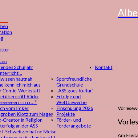
Albe
eben
ation
ag
tter
ram
fenden Schuljahr
Kontakt
nterricht…
wissen hautnah
Sportfreundliche
ne kenn ich mich aus
Grundschule
er Comic-Werkstatt
„ASS goes Kultur“
zei überprüft Räder
Erfolge und
eeeeeeerrrrrrrr….“
Wettbewerbe
ch vom Imker
Einschulung 2026
Vorlesew
groben Klotz zum Nager
Projekte
-Creator in Religion
Förder- und
Vorle
terfolg an der ASS
Forderangebote
rt-Schweitzer hat ne Meise
Am Freita
tplanung im Sachunterricht