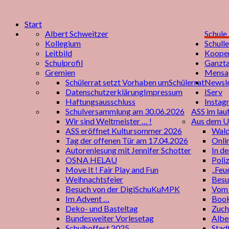
Start
Albert Schweitzer
Schule
Kollegium
Schull
Leitbild
Kooper
Schulprofil
Ganzt
Gremien
Mensa
Schülerrat setzt Vorhaben um
Schülerrat
Newsle
Datenschutzerklärung
Impressum
IServ
Haftungsausschluss
Instag
Schulversammlung am 30.06.2026
ASS im lau
Wir sind Weltmeister … !
Aus dem U
ASS eröffnet Kultursommer 2026
Wald
Tag der offenen Tür am 17.04.2026
Onli
Autorenlesung mit Jennifer Schotter
In d
OSNA HELAU
Poli
Move It ! Fair Play and Fun
„Feu
Weihnachtsfeier
Besu
Besuch von der DigiSchuKuMPK
Vom 
Im Advent …
Book
Deko- und Basteltag
Zuch
Bundesweiter Vorlesetag
Albe
Schulhoffest 2025
Stad