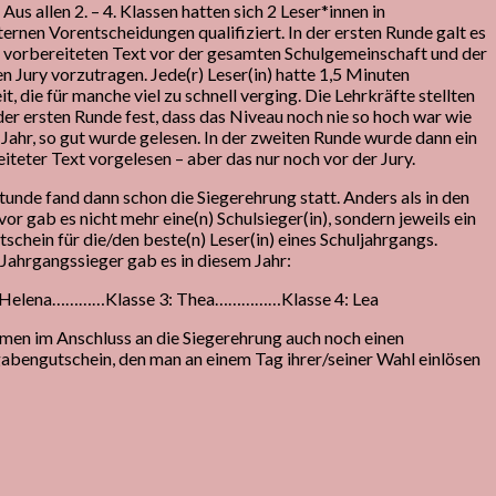
 Aus allen 2. – 4. Klassen hatten sich 2 Leser*innen in
ternen Vorentscheidungen qualifiziert. In der ersten Runde galt es
n vorbereiteten Text vor der gesamten Schulgemeinschaft und der
n Jury vorzutragen. Jede(r) Leser(in) hatte 1,5 Minuten
t, die für manche viel zu schnell verging. Die Lehrkräfte stellten
er ersten Runde fest, dass das Niveau noch nie so hoch war wie
 Jahr, so gut wurde gelesen. In der zweiten Runde wurde dann ein
iteter Text vorgelesen – aber das nur noch vor der Jury.
 Stunde fand dann schon die Siegerehrung statt. Anders als in den
vor gab es nicht mehr eine(n) Schulsieger(in), sondern jeweils ein
schein für die/den beste(n) Leser(in) eines Schuljahrgangs.
Jahrgangssieger gab es in diesem Jahr:
: Helena…………Klasse 3: Thea……………Klasse 4: Lea
men im Anschluss an die Siegerehrung auch noch einen
bengutschein, den man an einem Tag ihrer/seiner Wahl einlösen