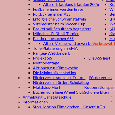
Ältere Triathlons
Triathlon 2026
Kon
Fußballerinnen werden Erste
Wil
Rugby-Tag in der ASS
Be
Erfolgreiche Schwimmstaffeln
„Fl
Vizemeister beim Soccer-Cup
We
Basketball-Schulteam begeistert
„A
Mädchen-Fußball-Turnier
Kla
Panthers besuchen ASS
Hu
Ältere Vorlesewettbewerbe
Vorlesewett
Tolle Platzierung im EMA
Pangea-Wettbewerb
Projekt SiS
Die ASS liest!
Methodentage
Aktionen zur Klimawoche
Die Minimusiker sind los
Förderverein sponsert Trikots
Förderverein
Förderverein fördert Schulalltag
Matthäus-Hort
Kooperationspar
Bücher vom InnerWheel Club
Schule & Eltern
Anmeldung Ganztagsschule
Informationen
Stop-Motion Filme drehen …
Unsere AG’s