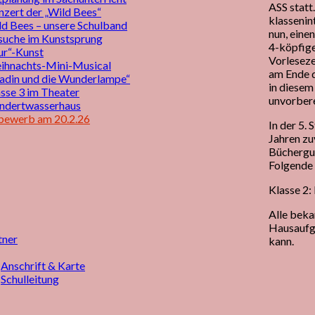
ASS statt.
zert der „Wild Bees“
klassenin
d Bees – unsere Schulband
nun, eine
suche im Kunstsprung
4-köpfige
ur“-Kunst
Vorlesezei
ihnachts-Mini-Musical
am Ende d
ladin und die Wunderlampe“
in diesem
sse 3 im Theater
unvorbere
ndertwasserhaus
bewerb am 20.2.26
In der 5.
Jahren zu
Büchergut
Folgende 
Klasse 2
Alle beka
Hausaufga
tner
kann.
Anschrift & Karte
Schulleitung