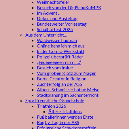
Weihnachtsfeier
Besuch von der DigiSchuKuMPK
Im Advent …
Deko- und Basteltag
Bundesweiter Vorlesetag
Schulhoffest 2025
Aus dem Unterricht…
Waldwissen hautnah
Online kenn ich mich aus
In der Comic-Werkstatt
Polizei überprüft Räder
„Feueeeeeeerrrrrrrr….“
Besuch vom Imker
Vom groben Klotz zum Nager
Book-Creator in Religion
Zuchterfolg an der ASS
Albert-Schweitzer hat ne Meise
Stadtplanung im Sachunterricht
Sportfreundliche Grundschule
Triathlon 2026
Ältere Triathlons
Fußballerinnen werden Erste
Rugby-Tag in der ASS
Erfolgreiche Schwimmstaffeln