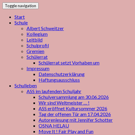
Toggle navigation
Start
Schule
Albert Schweitzer
Kollegium
Leitbild
Schulprofil
Gremien
Schülerrat
Schülerrat setzt Vorhaben um
Impressum
Datenschutzerklärung
Haftungsausschluss
Schulleben
ASS im laufenden Schuljahr
Schulversammlung am 30.06.2026
Wir sind Weltmeister … !
ASS eröffnet Kultursommer 2026
Tag der offenen Tür am 17.04.2026
Autorenlesung mit Jennifer Schotter
OSNA HELAU
Move It ! Fair Play and Fun