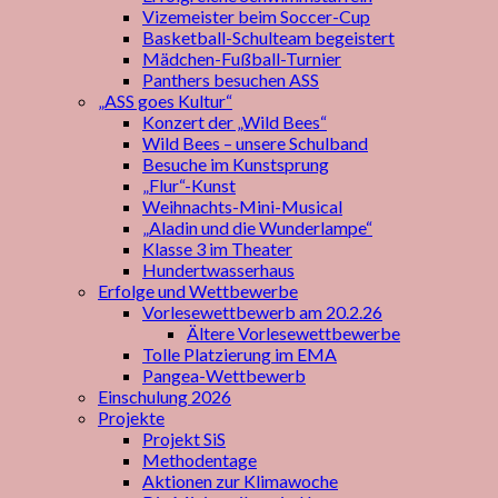
Vizemeister beim Soccer-Cup
Basketball-Schulteam begeistert
Mädchen-Fußball-Turnier
Panthers besuchen ASS
„ASS goes Kultur“
Konzert der „Wild Bees“
Wild Bees – unsere Schulband
Besuche im Kunstsprung
„Flur“-Kunst
Weihnachts-Mini-Musical
„Aladin und die Wunderlampe“
Klasse 3 im Theater
Hundertwasserhaus
Erfolge und Wettbewerbe
Vorlesewettbewerb am 20.2.26
Ältere Vorlesewettbewerbe
Tolle Platzierung im EMA
Pangea-Wettbewerb
Einschulung 2026
Projekte
Projekt SiS
Methodentage
Aktionen zur Klimawoche